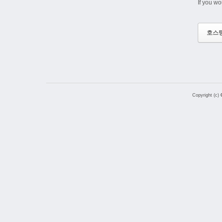
If you wo
호스
Copyright (c)