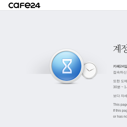
카페24입
접속하신
또한 도
30분 ~
보다 자
This pag
If this p
or has no